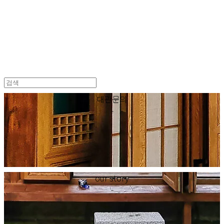
한국 꽃꽂이
대관문의
-
our story
-