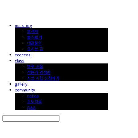
한국 꽃꽂이
our story
호경재
둘러보기
대관문의
오시는 길
ccoccozi
class
하루 배움
전문가 양성반
사범 시험 신청하기
gallery
community
notice
보도자료
Q&A
Search
검색
Log In
로그인
Cart
장바구니