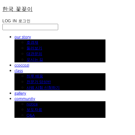
한국 꽃꽂이
LOG IN
로그인
our story
호경재
둘러보기
대관문의
오시는 길
ccoccozi
class
하루 배움
전문가 양성반
사범 시험 신청하기
gallery
community
notice
보도자료
Q&A