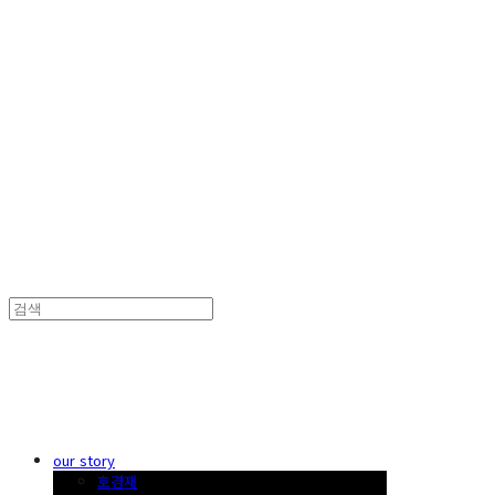
한국 꽃꽂이
한국 꽃꽂이
our story
호경재