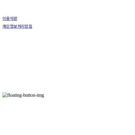
이용약관
개인정보처리방침
사업자정보확인
상호: 호경재 | 대표: 오흥경 | 개인정보관리책임자: 오흥경 | 전화: 0507-1404-0547 | 이메
일: hokyoungjae@naver.com
주소: 서울특별시 종로구 북촌로 77-3 | 사업자등록번호:
411-22-65694
| 통신판매:
2023-
서울종로-1430호
| 호스팅제공자: (주)식스샵