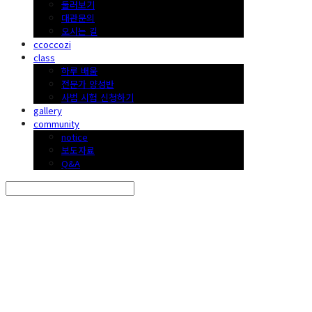
둘러보기
대관문의
오시는 길
ccoccozi
class
하루 배움
전문가 양성반
사범 시험 신청하기
gallery
community
notice
보도자료
Q&A
Search
검색
Log In
로그인
Cart
장바구니