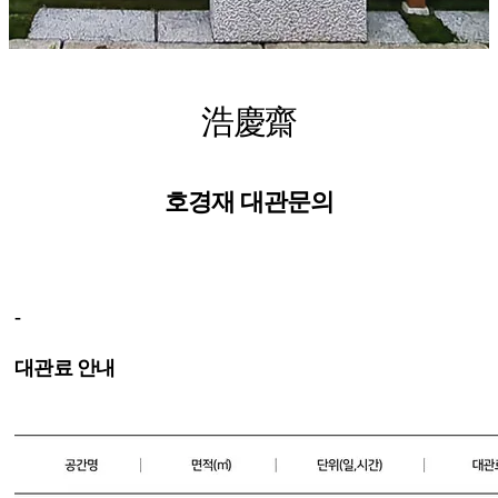
浩慶齋
호경재 대관문의
-
대관료 안내